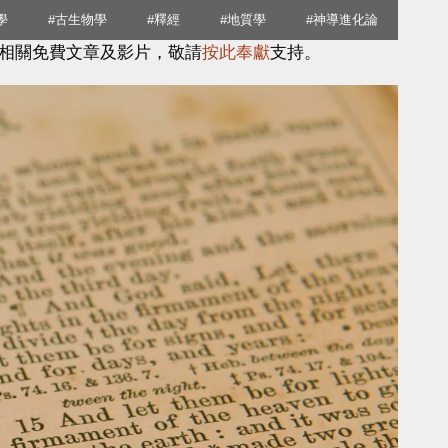
學
#古生物學
#釋經
#地質學
#神導進化論
相關免費文章及影片，敬請
按此奉獻
支持。