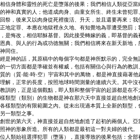
們相信身體和靈性的死亡是墮落的後果；我們相信人類從亞當
實的神和真實的人；他道成肉身、由童女所生、終生未曾犯罪
挽回祭，後來又以肉身從死裡復活、升天，並且還要再來；我
公正地定罪、本應在地獄裡永久地、有知覺地為罪遭受懲罰；
路，是悔改，相信耶穌基督。因此接受轉嫁的義，即基督的義
的恩典、與人的行為或功德無關；我們相信將來在新天新地，
神同住。
聖經是神的話，其原稿中的每個字句都是神所默示的，完全無
的一切方面都是準確並有權威，包括有關信心與行為的教訓
質的（質-能-時-空）宇宙和其中的萬物，都是神直接藉著
面理解，正常的長度，按照地球時間測量的連續六天。其中沒
教訓的，正是這個觀點，即人類和整個宇宙的起源都是在不
各樣類型（類別）的生物都是神在那六天中直接並超自然地創
的各樣類型的有限範圍之內。從未出現過本質上全新的類型，
另一類型之事。
在創世的第六天，神直接並超自然地創造了起初的兩個人。亞
照神的形象所造。所有的人類都是最初這一對夫婦的後代。
兩位人類始祖選擇犯罪（墮落），直接導致的後果包括：全部