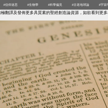
#信仰迷思
#生物學
#科學偏見
#古老地球論
#宇宙
積極翻譯及發佈更多具質素的聖經創造論資源，如欲看到更多