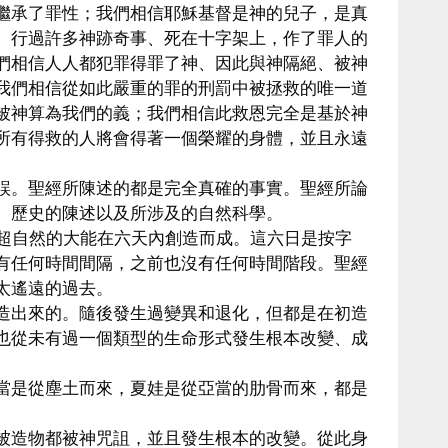
繼承了罪性；我們相信耶穌基督是神的兒子，是真
、行過許多神跡奇事、死在十字架上，作了罪人的
們相信人人都犯罪得罪了神、因此與神隔絕、被神
我們相信從如此嚴重的罪的刑罰中被拯救的唯一道
被神算為我們的義；我們相信此救恩完全是基於神
所有得救的人將會得著一個榮耀的身體，並且永遠
誤。聖經所陳述的都是完全真確的事實。聖經所論
、歷史的陳述以及所涉及的自然科學。
他超自然的大能在六天內創造而成。這六日是按字
有任何時間間隔，之前也沒有任何時間階段。聖經
太遙遠的過去。
造出來的。隨後發生過變異和退化，但都是在初造
也從未有過一個類型的生命形式發生根本改變、成
當是從塵土而來，夏娃是從亞當的肋骨而來，都是
被造物都被神咒詛，並且發生根本的改變。從此身