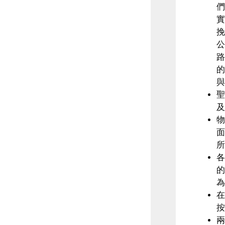
與
及
物
所
為
按