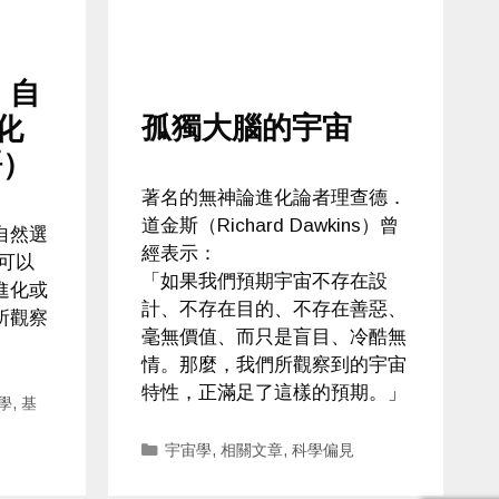
】自
孤獨大腦的宇宙
化
語）
著名的無神論進化論者理查德．
道金斯（Richard Dawkins）曾
自然選
經表示：
可以
「如果我們預期宇宙不存在設
進化或
計、不存在目的、不存在善惡、
所觀察
毫無價值、而只是盲目、冷酷無
情。那麼，我們所觀察到的宇宙
特性，正滿足了這樣的預期。」
學
,
基
Categories
宇宙學
,
相關文章
,
科學偏見