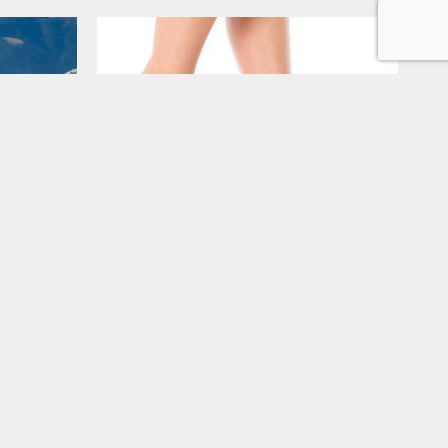
看
走路不是簡單的事
近 50 年來，全世界的工程師都
在努力製造，能像人一樣有效穩
二分，新
步行走的機器人。雖然有一些顯
震。此
著的進展，但距離目標還相距甚
後，排
遠。哪怕要成功地模擬走路時的