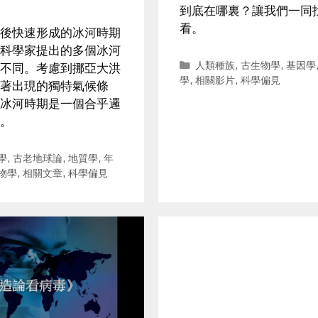
到底在哪裏？讓我們一同
看。
後快速形成的冰河時期
科學家提出的多個冰河
Categories
人類種族
,
古生物學
,
基因學
不同。考慮到挪亞大洪
學
,
相關影片
,
科學偏見
著出現的獨特氣候條
冰河時期是一個合乎邏
。
ries
學
,
古老地球論
,
地質學
,
年
物學
,
相關文章
,
科學偏見