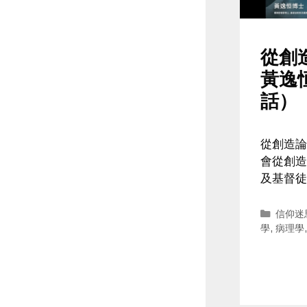
從創
黃逸
話）
從創造論
會從創造
及基督徒
Catego
信仰迷
學
,
病理學