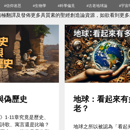
#信仰迷思
#生物學
#科學偏見
#古老地球論
#宇宙
積極翻譯及發佈更多具質素的聖經創造論資源，如欲看到更多
與偽歷史
地球：看起來有
老？
》1-11章究竟是歷史、
詩歌、寓言還是比喻？
地球之所以被認為「看起