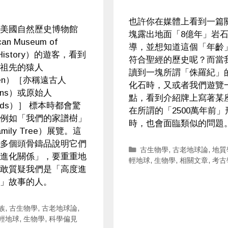
也許你在媒體上看到一篇
美國自然歷史博物館
塊露出地面「8億年」岩
an Museum of
導，並想知道這個「年齡
l History）的遊客，看到
符合聖經的歷史呢？而當
祖先的猿人
讀到一塊所謂「侏羅紀」
men）［亦稱遠古人
化石時，又或者我們遊覽
nins）或原始人
點，看到介紹牌上寫著某
nids）］ 標本時都會驚
在所謂的「2500萬年前」
例如「我們的家譜樹」
時，也會面臨類似的問題
amily Tree）展覽。這
多個頭骨鑄品說明它們
Categories
古生物學
,
古老地球論
,
地質
進化關係」，要重重地
輕地球
,
生物學
,
相關文章
,
考古
敢質疑我們是「高度進
」故事的人。
ries
族
,
古生物學
,
古老地球論
,
輕地球
,
生物學
,
科學偏見