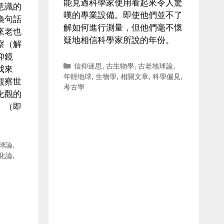
能見過科學家使用看起來令人驚
意識的
嘆的專業設備。即使他們並不了
換句話
解如何進行測量，但他們毫不懷
來老也
疑地相信科學家所說的年份。
察（解
仰鏡
Categories
信仰迷思
,
古生物學
,
古老地球論
,
我來
年輕地球
,
生物學
,
相關文章
,
科學偏見
,
觀察世
考古學
化觀的
」（即
球論
,
化論
,