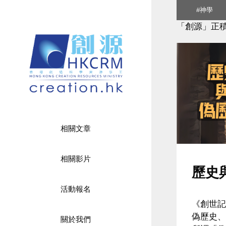
Skip
#神學
to
「創源」正
content
相關文章
相關影片
歷史
活動報名
《創世記
偽歷史、
關於我們