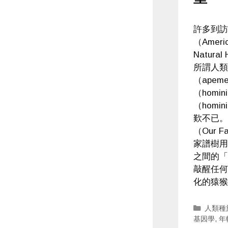
許多到訪
（Americ
Natura
所謂人類
（ape
（homi
（homi
歎不已。
（Our F
家譜樹用
之間的「
敲醒任何
化的猿猴
Catego
人類種
基因學
,
年