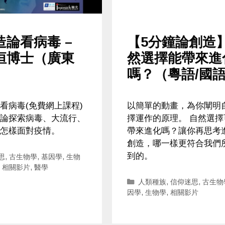
造論看病毒 –
【5分鐘論創造
恒博士（廣東
然選擇能帶來進
嗎？（粵語/國
看病毒(免費網上課程)
以簡單的動畫，為你闡明
論探索病毒、大流行、
擇運作的原理。 自然選擇
怎樣面對疫情。
帶來進化嗎？讓你再思考
創造，哪一樣更符合我們
到的。
ries
思
,
古生物學
,
基因學
,
生物
,
相關影片
,
醫學
Categories
人類種族
,
信仰迷思
,
古生物
因學
,
生物學
,
相關影片