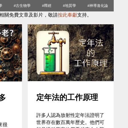
學
#古生物學
#釋經
#地質學
#神導進化論
相關免費文章及影片，敬請
按此奉獻
支持。
定年法的工作原理
多
許多人認為放射性定年法證明了
世界存在數百萬年歷史。他們可
來很