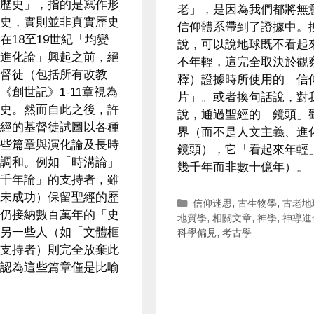
歷史」，指的是寫作形
老」，是因為我們都將無
史，實則並非真實歷史
信仰體系帶到了證據中。
在18至19世紀「均變
說，可以說地球既不看起
進化論」興起之前，絕
不年輕，這完全取決於觀
督徒（包括所有改教
釋）證據時所使用的「信
《創世記》1-11章視為
片」。或者換句話說，對
史。然而自此之後，許
說，通過聖經的「鏡頭」
經的基督徒試圖以各種
界（而不是人文主義、進
些篇章與演化論及長時
鏡頭），它「看起來年輕
調和。例如「時溝論」
幾千年而非數十億年）。
千年論」的支持者，雖
未成功）保留聖經的歷
Categories
信仰迷思
,
古生物學
,
古老地
仍接納數百萬年的「史
地質學
,
相關文章
,
神學
,
神導進
另一些人（如「文體框
科學偏見
,
考古學
支持者）則完全放棄此
認為這些篇章僅是比喻