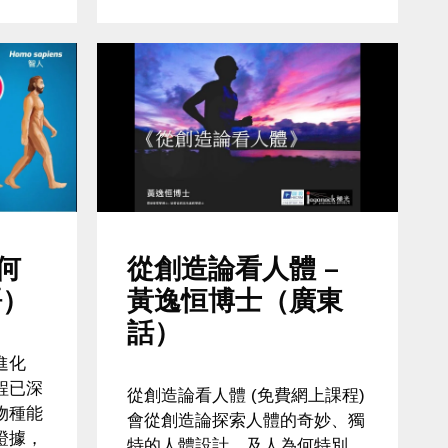
何
從創造論看人體 –
語）
黃逸恒博士（廣東
話）
進化
程已深
從創造論看人體 (免費網上課程)
物種能
會從創造論探索人體的奇妙、獨
證據，
特的人體設計、及人為何特別。