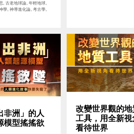
ries
思
,
古老地球論
,
年輕地球
,
神學
,
神導進化論
,
考古學
,
改變世界觀的地
出非洲」的人
工具，用全新視
源模型搖搖欲
看待世界