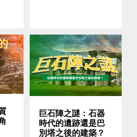
質
巨石陣之謎：石器
角
時代的遺跡還是巴
別塔之後的建築？