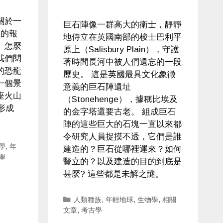
關於一
巨石陣像一群高大的衛士，靜靜
石的報
地侍立在英國南部的梭士巴利平
」怎麼
原上（Salisbury Plain），守護
我們閱
著時間長河中被人們遺忘的一段
的恐龍
歷史。 這是英國最具文化象徵
一個景
意義的巨石陣遺址
座火山
（Stonehenge），據稱比埃及
形成
的金字塔還要古老。 組成巨石
。
陣的這些巨大的石塊一直以來都
令研究人員捉摸不透，它們是誰
學
,
年
建造的？巨石從哪裡運來？如何
學
豎立的？以及建造的目的到底是
甚麼? 這些都是未解之謎。
Categories
人類種族
,
年輕地球
,
生物學
,
相關
文章
,
考古學