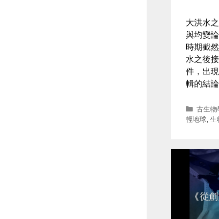
大洪水之
與均變論
時期截然
水之後接
件，出現
輯的結論
Catego
古生物
輕地球
,
生