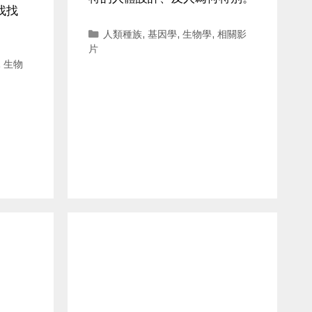
找找
Categories
人類種族
,
基因學
,
生物學
,
相關影
片
,
生物