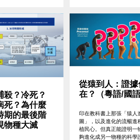
從猿到人：證據
在？（粵語/國
捕殺？冷死？
病死？為什麼
時期的最後階
印在教科書上那張「猿人
圖」，以及進化的流暢進
現物種大滅
植民心。但真正能證明一
夠進化成另一物種的科學