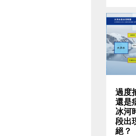
過度
還是
冰河
段出
絕？