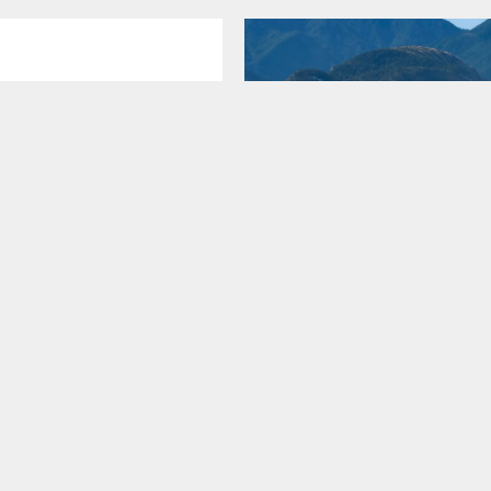
抗藥性 – 進
數月形成的峽谷
的進化？
似有千年的滄桑
發現是醫藥領域一個最
2016 年11 月14 日凌時
展，它大大地改善了人
西蘭南島發生了7.8 級地
過去很多致命的細菌感
震級自歐洲人登陸新西蘭
結核和傷口感染），現
名第二。