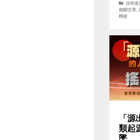
Catego
信仰迷
相關文章
,
釋經
「源
類起
墜