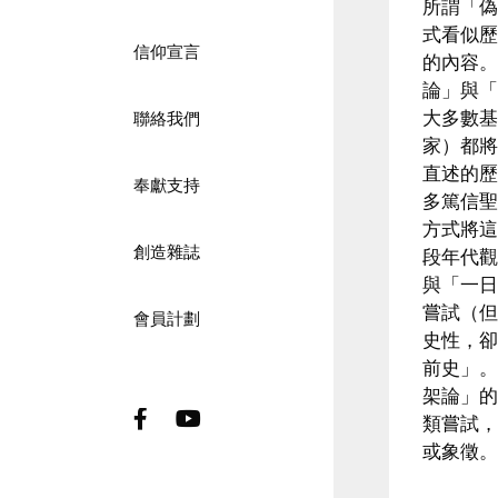
所謂「偽
式看似歷
信仰宣言
的內容。
論」與「
大多數基
聯絡我們
家）都將
直述的歷
奉獻支持
多篤信聖
方式將這
創造雜誌
段年代觀
與「一日
嘗試（但
會員計劃
史性，卻
前史」。
架論」的
Facebook
Youtube
類嘗試，
或象徵。