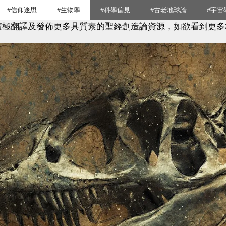
#信仰迷思
#生物學
#科學偏見
#古老地球論
#宇宙
積極翻譯及發佈更多具質素的聖經創造論資源，如欲看到更多