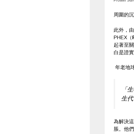
Protein Sur
周圍的沉
此外，由
PHEX（
起著至關
白是證實
年老地
「生
生代
為解決這
脹。他們