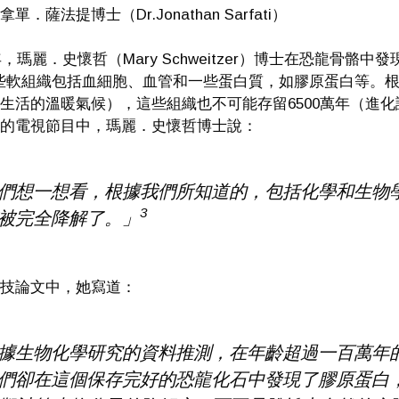
單．薩法提博士（Dr.Jonathan Sarfati）
7年，瑪麗．史懷哲（Mary Schweitzer）博士在恐龍
些軟組織包括血細胞、血管和一些蛋白質，如膠原蛋白等。
生活的溫暖氣候），這些組織也不可能存留6500萬年（進化
的電視節目中，瑪麗．史懷哲博士說：
們想一想看，根據我們所知道的，包括化學和生物
3
被完全降解了。」
技論文中，她寫道：
據生物化學研究的資料推測，在年齡超過一百萬年
們卻在這個保存完好的恐龍化石中發現了膠原蛋白