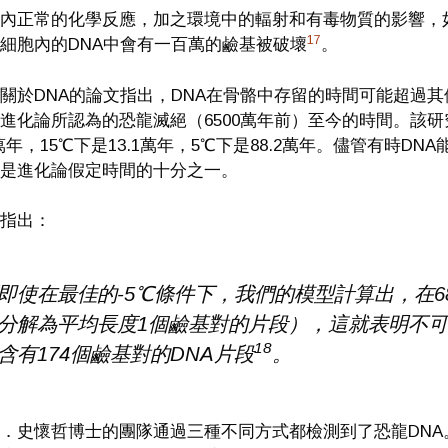
內正常的化學反應，加之環境中的輻射和有毒物質的影響，
17
細胞內的DNA中會有一百萬的鹼基被破壞
。
關於DNA的論文指出，DNA在骨骼中存留的時間可能超過其他
進化論所認為的恐龍滅絕（6500萬年前）至今的時間。該研
2萬年，15℃下是13.1萬年，5℃下是88.2萬年。儘管有時D
是進化論假定時間的十分之一。
指出：
即使在最佳的-5℃條件下，我們的模型計算出，在6
分解為平均長度1個鹼基對的片段），這就表明不可能從
18
含有174個鹼基對的DNA片段
。
．史懷哲博士的團隊通過三種不同方式都檢測到了恐龍DN