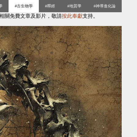
學
#古生物學
#釋經
#地質學
#神導進化論
相關免費文章及影片，敬請
按此奉獻
支持。