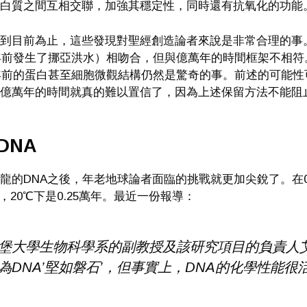
白質之間互相交聯，加強其穩定性，同時還有抗氧化的功能
到目前為止，這些發現對聖經創造論者來說是非常合理的事。
0年前發生了挪亞洪水）相吻合，但與億萬年的時間框架不相
0年前的蛋白甚至細胞微觀結構仍然是驚奇的事。前述的可能
億萬年的時間就真的難以置信了，因為上述保留方法不能阻
DNA
龍的DNA之後，年老地球論者面臨的挑戰就更加尖銳了。在0℃
年，20℃下是0.25萬年。最近一份報導：
堡大學生物科學系的副教授及該研究項目的負責人艾希曼（
為DNA’堅如磐石’，但事實上，DNA的化學性能很