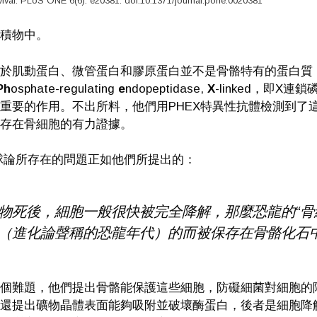
vival. PLoS ONE 6(6): e20381. doi:10.1371/journal.pone.0020381
積物中。
於肌動蛋白、微管蛋白和膠原蛋白並不是骨骼特有的蛋白質
Ph
osphate-regulating
e
ndopeptidase,
X
-linked，即
重要的作用。不出所料，他們用PHEX特異性抗體檢測到了
存在骨細胞的有力證據。
球論所存在的問題正如他們所提出的：
物死後，細胞一般很快被完全降解，那麼恐龍的“骨
（進化論聲稱的恐龍年代）的而被保存在骨骼化石
個難題，他們提出骨骼能保護這些細胞，防礙細菌對細胞的
還提出礦物晶體表面能夠吸附並破壞酶蛋白，後者是細胞降