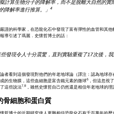
擬計算生物分子的降解率，而不是脫離大自然的實
4
的降解率進行推算。」
嚴謹的科學家，在恐龍化石中發現了富有彈性的血管和其他
報導引述了瑪麗．史懷哲博士的話：
些發現令人十分震驚，直到實驗重複了17次後，
論者看到這個發現對他們的年老地球論（譯注：認為地球存
6
成的生物膜，這些血細胞是富含鐵元素的微球
，但這忽視
7
,
8
了這些說法
，雖然史懷哲自己仍然還是相信年老地球的理
的骨細胞和蛋白質
懷哲博士的近期研究使人更難相信恐龍化石有千百萬年的歷史。她