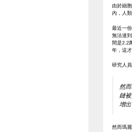
由於細胞
內，人類
最近一份
無法達到
間是2.
年，這才
研究人員
然而
鏈被
增出
然而瑪麗