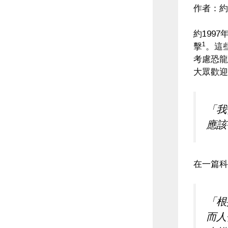
作者：約拿
約199
1
擊
。這
考慮恐龍
大眾歡迎
「我
應該
在一篇科
「根
而人