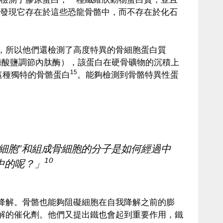
發現它存在於這些恐龍骨骼中，而不存在於化石
，所以他們還檢測了高度特異的骨細胞蛋白質
X連鎖磷酸鹽調節內肽酶），該蛋白在硬骨礦物的沉積上
15
這種獨特的骨骼蛋白
。能夠檢測到骨骼特異性蛋
細胞”和組成骨細胞的分子是如何經過中
10
中的呢？」
降解。骨骼也能夠阻礙細胞在自我降解之前的膨
解的催化劑。他們又提出鐵也會起到重要作用，鐵