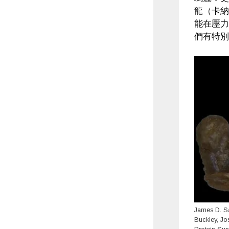
龍（卡納
能在壓力
們有特別
James D. Sa
Buckley, Jo