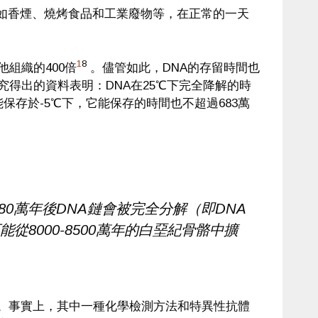
如香煙、燒烤食品和工業廢物等，在正常的一天
1
8
組織的400倍
。儘管如此，DNA的存留時間也
究得出的資料表明：DNA在25℃下完全降解的時
NA能保存於-5℃下，它能保存的時間也不超過683萬
80萬年後DNA鏈會被完全分解（即DNA
8000-8500萬年的白堊紀骨骼中擴
A。事實上，其中一種化學檢測方法和特異性抗體