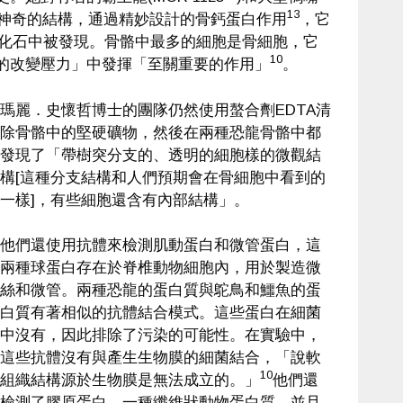
13
神奇的結構，通過精妙設計的骨鈣蛋白作用
，它
龍化石中被發現。骨骼中最多的細胞是骨細胞，它
10
的改變壓力」中發揮「至關重要的作用」
。
瑪麗．史懷哲博士的團隊仍然使用螯合劑EDTA清
除骨骼中的堅硬礦物，然後在兩種恐龍骨骼中都
發現了「帶樹突分支的、透明的細胞樣的微觀結
構[這種分支結構和人們預期會在骨細胞中看到的
一樣]，有些細胞還含有內部結構」。
他們還使用抗體來檢測肌動蛋白和微管蛋白，這
兩種球蛋白存在於脊椎動物細胞內，用於製造微
絲和微管。兩種恐龍的蛋白質與鴕鳥和鱷魚的蛋
白質有著相似的抗體結合模式。這些蛋白在細菌
中沒有，因此排除了污染的可能性。在實驗中，
這些抗體沒有與產生生物膜的細菌結合，「說軟
10
組織結構源於生物膜是無法成立的。」
他們還
檢測了膠原蛋白，一種纖維狀動物蛋白質，並且