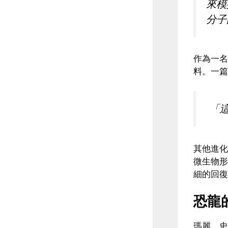
來模
分子
作為一名
料。一篇
「這
其他進化
微生物形
細的回復
恐龍
瑪麗．史