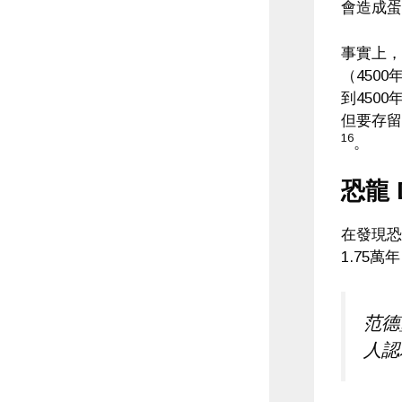
會造成蛋
事實上，
（450
到450
但要存留
16
。
恐龍 
在發現恐
1.75萬
范德
人認