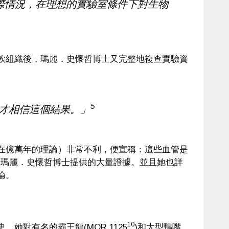
際情況，在理想的實驗室條件下對生物
軟組織後，瑪麗．史懷哲博士又完整地複查實驗資
5
我才相信這個結果。」
在億萬年的理論）非常不利，便宣稱：這些血管是
了瑪麗．史懷哲博士提供的大量證據。並且她也詳
論。
10
對有名的霸王龍(MOR 1125
)和大型鴨嘴