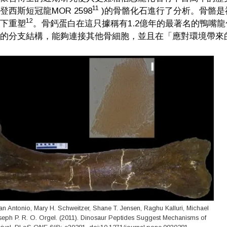
11
登西斯短冠龍MOR 2598
)的骨骼化石進行了分析。骨骼是
12
下重塑
。骨鈣蛋白在這只據稱有1.2億年的最著名的鴨嘴
的分支結構，能夠連接其他骨細胞，並且在「應對環境帶來
n Antonio, Mary H. Schweitzer, Shane T. Jensen, Raghu Kalluri, Michael
seph P. R. O. Orgel. (2011). Dinosaur Peptides Suggest Mechanisms of