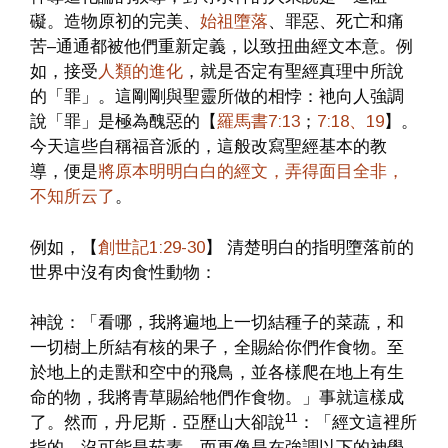
礙。造物原初的完美、
始祖墮落
、罪惡、死亡和痛
苦–通通都被他們重新定義，以致扭曲經文本意。例
如，接受
人類的進化
，就是否定有聖經真理中所說
的「罪」。這剛剛與聖靈所做的相悖：衪向人強調
說「罪」是極為醜惡的【
羅馬書7:13
；
7:18、19
】。
今天這些自稱福音派的，這般改寫聖經基本的教
導，便是
將原本明明白白的經文，弄得面目全非，
不知所云了
。
例如，【
創世記1:29-30
】 清楚明白的指明墮落前的
世界中沒有肉食性動物：
神說：「看哪，我將遍地上一切結種子的菜蔬，和
一切樹上所結有核的果子，全賜給你們作食物。至
於地上的走獸和空中的飛鳥，並各樣爬在地上有生
命的物，我將青草賜給牠們作食物。」事就這樣成
11
了。然而，丹尼斯．亞歷山大卻說
：「經文這裡所
指的，沒可能是茹素，而更像是在強調以下的神學