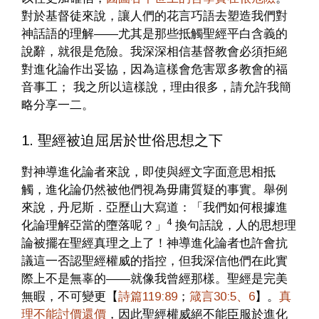
對於基督徒來說，讓人們的花言巧語去塑造我們對
神話語的理解——尤其是那些抵觸聖經平白含義的
說辭，就很是危險。我深深相信基督教會必須拒絕
對進化論作出妥協，因為這樣會危害眾多教會的福
音事工； 我之所以這樣說，理由很多，請允許我簡
略分享一二。
1. 聖經被迫屈居於世俗思想之下
對神導進化論者來說，即使與經文字面意思相抵
觸，進化論仍然被他們視為毋庸質疑的事實。舉例
來說，丹尼斯．亞歷山大寫道：「我們如何根據進
4
化論理解亞當的墮落呢？」
換句話說，人的思想理
論被擺在聖經真理之上了！神導進化論者也許會抗
議這一否認聖經權威的指控，但我深信他們在此實
際上不是無辜的——就像我曾經那樣。聖經是完美
無暇，不可變更【
詩篇119:89
；
箴言30:5、6
】。
真
理不能討價還價
，因此聖經權威絕不能臣服於進化