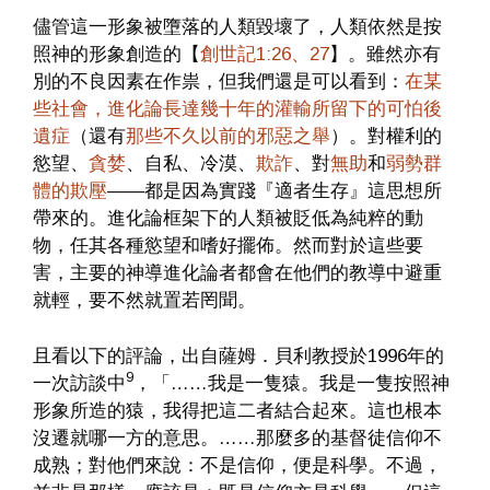
儘管這一形象被墮落的人類毀壞了，人類依然是按
照神的形象創造的【
創世記1:26、27
】。雖然亦有
別的不良因素在作祟，但我們還是可以看到：
在某
些社會，進化論長達幾十年的灌輸所留下的可怕後
遺症
（還有
那些不久以前的邪惡之舉
）。對權利的
慾望、
貪婪
、自私、冷漠、
欺詐
、對
無助
和
弱勢群
體的欺壓
——都是因為實踐『適者生存』這思想所
帶來的。進化論框架下的人類被貶低為純粹的動
物，任其各種慾望和嗜好擺佈。然而對於這些要
害，主要的神導進化論者都會在他們的教導中避重
就輕，要不然就置若罔聞。
且看以下的評論，出自薩姆．貝利教授於1996年的
9
一次訪談中
，「……我是一隻猿。我是一隻按照神
形象所造的猿，我得把這二者結合起來。這也根本
沒遷就哪一方的意思。……那麼多的基督徒信仰不
成熟；對他們來說：不是信仰，便是科學。不過，