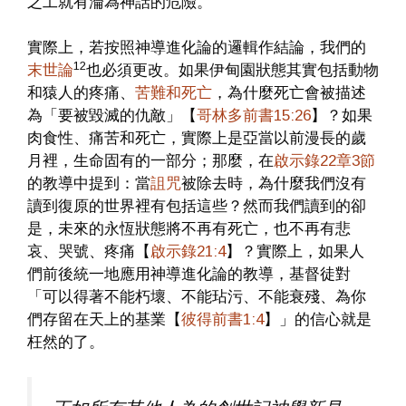
之工就有淪為神話的危險。
實際上，若按照神導進化論的邏輯作結論，我們的
12
末世論
也必須更改。如果伊甸園狀態其實包括動物
和猿人的疼痛、
苦難和死亡
，為什麼死亡會被描述
為「要被毀滅的仇敵」【
哥林多前書15:26
】？如果
肉食性、痛苦和死亡，實際上是亞當以前漫長的歲
月裡，生命固有的一部分；那麼，在
啟示錄22章3節
的教導中提到：當
詛咒
被除去時，為什麼我們沒有
讀到復原的世界裡有包括這些？然而我們讀到的卻
是，未來的永恆狀態將不再有死亡，也不再有悲
哀、哭號、疼痛【
啟示錄21:4
】？實際上，如果人
們前後統一地應用神導進化論的教導，基督徒對
「可以得著不能朽壞、不能玷污、不能衰殘、為你
們存留在天上的基業【
彼得前書1:4
】」的信心就是
枉然的了。