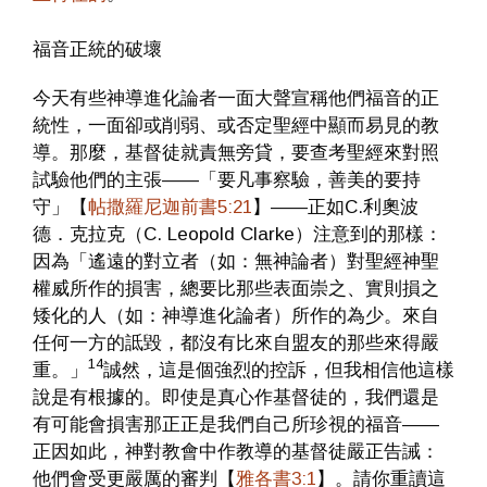
福音正統的破壞
今天有些神導進化論者一面大聲宣稱他們福音的正
統性，一面卻或削弱、或否定聖經中顯而易見的教
導。那麼，基督徒就責無旁貸，要查考聖經來對照
試驗他們的主張——「要凡事察驗，善美的要持
守」【
帖撒羅尼迦前書5:21
】——正如C.利奧波
德．克拉克（C. Leopold Clarke）注意到的那樣：
因為「遙遠的對立者（如：無神論者）對聖經神聖
權威所作的損害，總要比那些表面崇之、實則損之
矮化的人（如：神導進化論者）所作的為少。來自
任何一方的詆毀，都沒有比來自盟友的那些來得嚴
14
重。」
誠然，這是個強烈的控訴，但我相信他這樣
說是有根據的。即使是真心作基督徒的，我們還是
有可能會損害那正正是我們自己所珍視的福音——
正因如此，神對教會中作教導的基督徒嚴正告誡：
他們會受更嚴厲的審判【
雅各書3:1
】。請你重讀這