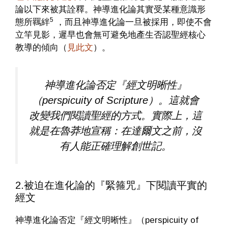
論以下來被其詮釋。神導進化論其實受某種意識形
5
態所羈絆
，而且神導進化論一旦被採用，即使不會
立竿見影，遲早也會無可避免地產生否認聖經核心
教導的傾向（
見此文
）。
神導進化論否定『經文明晰性』
（perspicuity of Scripture）。這就會
改變我們閱讀聖經的方式。實際上，這
就是在魯莽地宣稱：在達爾文之前，沒
有人能正確理解創世記。
2.被迫在進化論的『緊箍咒』下閱讀平實的
經文
神導進化論否定『經文明晰性』（perspicuity of