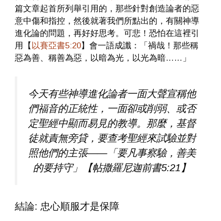
篇文章起首所列舉引用的，那些針對創造論者的惡
意中傷和指控，然後就著我們所點出的，有關神導
進化論的問題，再好好思考。可悲！恐怕在這裡引
用【
以賽亞書5:20
】會一語成讖：「禍哉！那些稱
惡為善、稱善為惡，以暗為光，以光為暗……」
今天有些神導進化論者一面大聲宣稱他
們福音的正統性，一面卻或削弱、或否
定聖經中顯而易見的教導。那麼，基督
徒就責無旁貸，要查考聖經來試驗並對
照他們的主張——「要凡事察驗，善美
的要持守」【帖撒羅尼迦前書5:21】
結論: 忠心順服才是保障