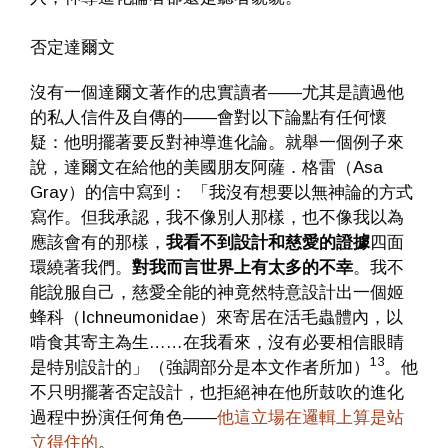
否定達爾文
沒有一個達爾文著作的忠實讀者——尤其是讀過他
的私人信件及自傳的——會對以下論點有任何懷
疑：他明擺著要反對神導進化論。就舉一個例子來
說，達爾文在給他的美國朋友阿薩．格雷（Asa
Gray）的信中寫到： 「我沒有想要以無神論的方式
寫作。但我承認，我不像別人那樣，也不像我以為
應該會有的那樣，
我看不到設計和慈愛的證據
四面
環繞著我們。
對我而言世界上有太多的不幸
。我不
能說服自己，慈愛全能的神竟然特意設計出一個姬
蜂科（Ichneumonidae）來寄居在活毛蟲體內，以
啃食其寄主為生……在我看來，沒有必要相信眼睛
13
是特別設計的」（強調部分是本文作者所加）
。他
不只明擺著否定設計，也拒絕神在他所鼓吹的進化
過程中扮演任何角色——
他這立場在邏輯上算是站
立得住的
。