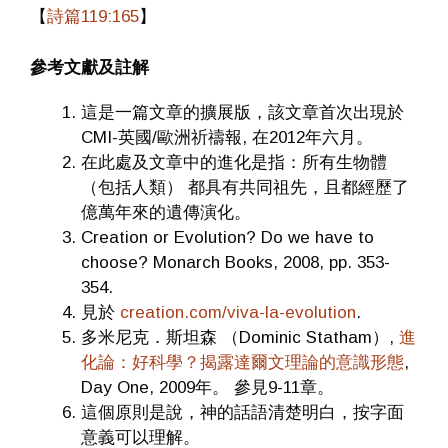
【
詩篇119:165
】
參考文獻及註解
這是一篇文章的擴展版，該文章首次出現於
CMI-英國/歐洲祈禱報, 在2012年六月。
在此處及文章中的進化是指：所有生物體
（包括人類） 都具有共同祖先，且都經歷了
億萬年來的遺傳演化。
Creation or Evolution? Do we have to
choose? Monarch Books, 2008, pp. 353-
354.
見於
creation.com/viva-la-evolution
.
多米尼克．斯坦森 （Dominic Statham）,
進
化論：好科學？揭露達爾文理論的意識形態
,
Day One, 2009年。 參見9-11章。
這個原則是說，神的話語清楚明白，按字面
意義可以理解。