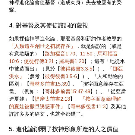
神導進化論會使基督（道成肉身）失去祂應有的榮
耀。
4. 對基督及其使徒證詞的蔑視
如果採信神導進化論，那麼基督和新約作者教導的
「人類遠在創世之初就存在」
，就是錯誤的（或是
有意欺騙的）【
路加福音1:70
、
11:50
；
馬可福音
10:6
；
使徒行傳3:21
；
羅馬書1:20
】；還有「地從水
中被造而出」（見於【
彼得後書3:3-5
】）、
「挪亞
洪水」
（參考【
彼得後書3:5-6
】）、「人和動物的
區別」【
哥林多前書15:39
】、「按字面意義存在亞
當」（例如：【
哥林多前書15:47-49
】）、「從亞當
造夏娃」【
提摩太前書2:13
】、
「按字面意義理解
的夏娃被撒旦誘惑事件」
【
哥林多後書11:3
】及其他
許許多多的經文，也就全都錯了。
5. 進化論削弱了按神形象所造的人之價值