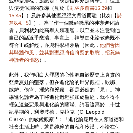
並非是那樣，應該是：既是信仰亦是科學。」但這
與使徒保羅的教導（見於【
哥林多前書15:39
和
15:45
】）及許多其他聖經經文背道而馳（比如【
詩
篇8:4、5
】）。為了作一個徹頭徹尾的神導進化論
者，貝利就如此高舉人類理智，以至並未注意到他
自己的話近乎褻瀆。事實上，神導進化論教條既不
符合正統解經，亦與科學相矛盾（因此，
他們會因
其騎牆作風，並其對聖經將信將疑的取態，招惹無
神論者的憤怒
）。
此外，我們明白人罪惡的心性源自於歷史上真實的
亞當夏娃的墮落，但在進化論的世界觀裡，欺騙、
嫉妒、偷盜、淫慾和兇殺，卻是必然的「果」。神
導進化論者為了將進化過程強加於聖經，就不得不
輕忽這些惡果與進化論的關聯。請看這寫於二十世
紀早期的，利奧波德．克拉克（C. Leopold
10
Clarke）的敏銳觀察
：「進化論應用在人類道德和
社會生活上時，就是純粹的自私和冷漠，不論在何