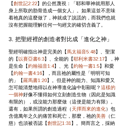
【
創世記2:22
】的公然蔑視：「耶和華神就用那人
身上所取的肋骨造成一個女人」。如果這並不意味
着祂真的這麼做了，神就成了說謊的，而我們也就
沒有把握能理解任何一句經文的確切含義了。
3. 把聖經裡的創造者對比成「進化之神」
聖經明確指出神是完美的【
馬太福音5:48
】、聖潔
的【
以賽亞書6:3
】、全能的【
耶利米書32:17
】，神
是生命【
約翰福音1:4
】、光【
約翰一書1:5
】和愛
【
約翰一書4:
1
6
】，而且祂的屬性是「明明可知
的」【
羅馬書1:20
】。但是神的能力、知識和愛又
怎可能清楚地得以在神導進化論中彰顯呢？
這樣的
一個神
好像不懂得如何立刻創造生物（因此是知識
有限的），或沒能力那麼做（這便是能力有限）。
還有，如果所謂的創造過程（
天擇而來的進化
）包
含億萬年之久的痛苦和死亡，那麼，祂的
美善
（仁
慈）也須被否認【
創世記1:31
】。簡而言之，採納