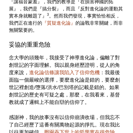
『讓福音蒙羞』，我們的教導是『在損害神國的拓
展』，我們是『搞分裂』，而且『反對進化論的運動其
3
實本身就離題了』
。然而我們發現，事實恰恰相反，
我們正在進行的
『質疑進化論』
的論戰非常關鍵，而非
無關緊要的。
妥協的重重危險
念大學的頭幾年，我接受了神導進化論，偏離了對
創世記的字面理解。我以親身經歷證明，從人的角
度來說，
進化論信條讓我陷入了信仰危機
：我最後
面臨一個嚴峻的選擇，要麼進化論是錯的，要麼創
世記裡創造/墮落/洪水/巴別塔的記載是錯的。如果
創世記的歷史有可疑之處，那麼，在我看來，基督
教就成了邏輯上不能自辯的信仰了。
感謝神，我的故事沒有以信仰崩潰收場，但我忘不
了自己經歷了這番有關萬物起源的掙扎。現在我比
以往更加確信，
囫圇吞下世上的哲學實在很危險
。