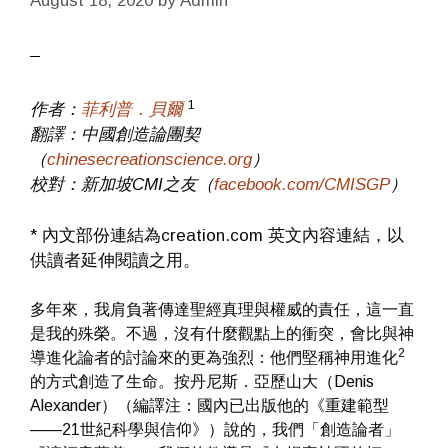
August 18, 2020
by
Admin
1
作者：
菲利普．貝爾
翻譯：中國創造論團契
（
chinesecreationscience.org
）
校對：新加坡CMI之友（
facebook.com/CMISGP
）
* 內文部份連結為creation.com 英文內容連結，以
供讀者延伸閱讀之用。
多年來，我肩負著傳達聖經真理與權威的責任，這一直
是我的殊榮。不過，沒有什麼觀點上的衝突，會比與神
2
導進化論者的討論來的更為強烈：他們堅稱神用進化
的方式創造了生命。按丹尼斯．亞歷山大（Denis
Alexander）（編譯注：國內已出版他的《重建範型
——21世紀科學與信仰》）說的，我們「創造論者」