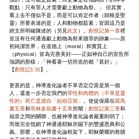
觀點：只有罪人才需要獻上動物為祭。」 但其實，
看上去不僅似乎是，而是可以肯定作者（歸根是聖
靈）所要表達的是：人和動物都茹素；皆因這乃是
經文所明確陳述的（另見
此文
）。
創世記第一章
裡
並沒有任何通過獻上動物為祭來贖罪的跡象——原
初純潔世界，在道德上（moral）和實質上
（physical）皆為完善美好——正如神自己的宣告所
強調的那樣：「神看著一切所造的都『甚好』」
【
創世記1:31
】。
更甚的是，神導進化論者不單否定亞當是第一個
人，還進一步否定我們的
罪性和肉體的（不單是靈
性的）死亡是源自「始祖亞當」
。使徒保羅在
羅馬
書五章
和
哥林多前書十五章
所闡：
創世記第三章
和
福音之間的關聯，也被神導進化論者嚴重削弱了；
而致完全抵銷了神通過耶穌所賜下的豐盛恩典和公
義。那麼，在神導進化論框架下，耶穌榮耀的救贖