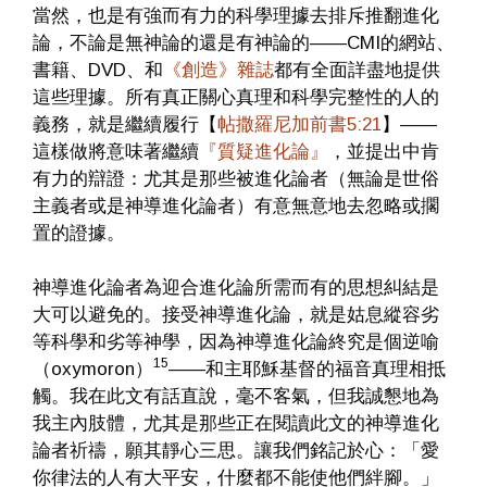
當然，也是有強而有力的科學理據去排斥推翻進化
論，不論是無神論的還是有神論的——CMI的網站、
書籍、DVD、和
《創造》雜誌
都有全面詳盡地提供
這些理據。所有真正關心真理和科學完整性的人的
義務，就是繼續履行【
帖撒羅尼加前書5:21
】——
這樣做將意味著繼續
『質疑進化論』
，並提出中肯
有力的辯證：尤其是那些被進化論者（無論是世俗
主義者或是神導進化論者）有意無意地去忽略或擱
置的證據。
神導進化論者為迎合進化論所需而有的思想糾結是
大可以避免的。接受神導進化論，就是姑息縱容劣
等科學和劣等神學，因為神導進化論終究是個逆喻
15
（oxymoron）
——和主耶穌基督的福音真理相抵
觸。我在此文有話直說，毫不客氣，但我誠懇地為
我主內肢體，尤其是那些正在閱讀此文的神導進化
論者祈禱，願其靜心三思。讓我們銘記於心：「愛
你律法的人有大平安，什麼都不能使他們絆腳。」