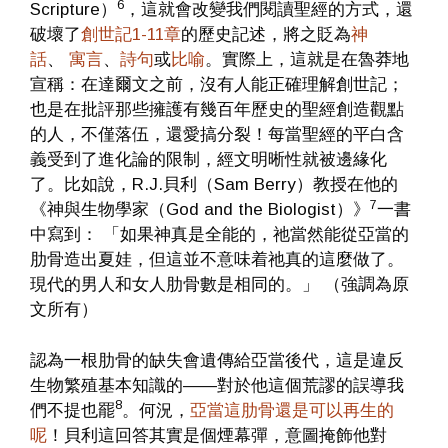
6
Scripture）
，這就會改變我們閱讀聖經的方式，還
破壞了
創世記1-11章
的歷史記述，將之貶為
神
話
、
寓言
、
詩句
或
比喻
。實際上，這就是在魯莽地
宣稱：在達爾文之前，沒有人能正確理解創世記；
也是在批評那些擁護有幾百年歷史的聖經創造觀點
的人，不僅落伍，還愛搞分裂！每當聖經的平白含
義受到了進化論的限制，經文明晰性就被邊緣化
了。比如說，R.J.貝利（Sam Berry）教授在他的
7
《神與生物學家（God and the Biologist）》
一書
中寫到： 「如果神真是全能的，祂當然能從亞當的
肋骨造出夏娃，但這並不意味着祂真的這麼做了。
現代的男人和女人肋骨數是相同的。」 （強調為原
文所有）
認為一根肋骨的缺失會遺傳給亞當後代，這是違反
生物繁殖基本知識的——對於他這個荒謬的誤導我
8
們不提也罷
。何況，
亞當這肋骨還是可以再生的
呢
！貝利這回答其實是個煙幕彈，意圖掩飾他對