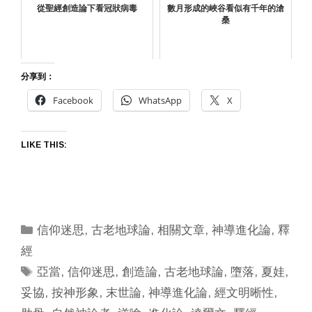
從聖經創造論下看冠狀病毒
數月形成的峽谷看似有千年的滄
桑
分享到：
Facebook
WhatsApp
X
LIKE THIS:
Categories
信仰迷思
,
古老地球論
,
相關文章
,
神導進化論
,
釋
經
Tags
亞當
,
信仰迷思
,
創造論
,
古老地球論
,
墮落
,
夏娃
,
妥協
,
按神形象
,
末世論
,
神導進化論
,
經文明晰性
,