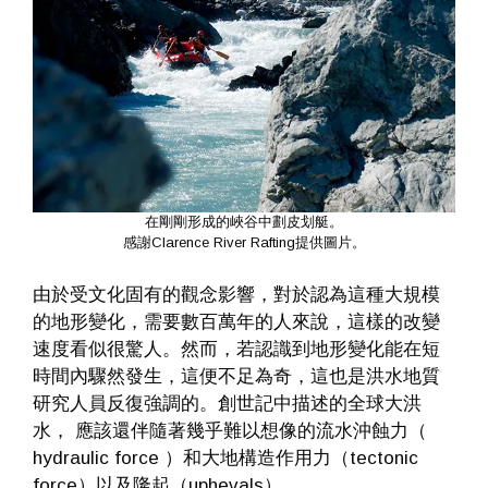
在剛剛形成的峽谷中劃皮划艇。
感謝Clarence River Rafting提供圖片。
由於受文化固有的觀念影響，對於認為這種大規模
的地形變化，需要數百萬年的人來說，這樣的改變
速度看似很驚人。然而，若認識到地形變化能在短
時間內驟然發生，這便不足為奇，這也是洪水地質
研究人員反復強調的。創世記中描述的全球大洪
水， 應該還伴隨著幾乎難以想像的流水沖蝕力（
hydraulic force ）和大地構造作用力（tectonic
force）以及隆起（uphevals）。