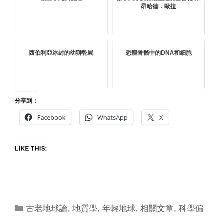
昂哈德．歐拉
西伯利亞冰封的幼獅乾屍
恐龍骨骼中的DNA和細胞
分享到：
Facebook
WhatsApp
X
LIKE THIS:
Categories
古老地球論
,
地質學
,
年輕地球
,
相關文章
,
科學偏