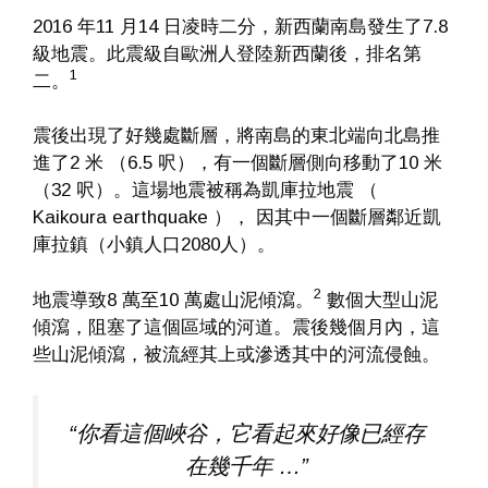
2016 年11 月14 日凌時二分，新西蘭南島發生了7.8
級地震。此震級自歐洲人登陸新西蘭後，排名第
1
二。
震後出現了好幾處斷層，將南島的東北端向北島推
進了2 米 （6.5 呎），有一個斷層側向移動了10 米
（32 呎）。這場地震被稱為凱庫拉地震 （
Kaikoura earthquake ）， 因其中一個斷層鄰近凱
庫拉鎮（小鎮人口2080人）。
2
地震導致8 萬至10 萬處山泥傾瀉。
數個大型山泥
傾瀉，阻塞了這個區域的河道。震後幾個月內，這
些山泥傾瀉，被流經其上或滲透其中的河流侵蝕。
“你看這個峽谷，它看起來好像已經存
在幾千年 …”