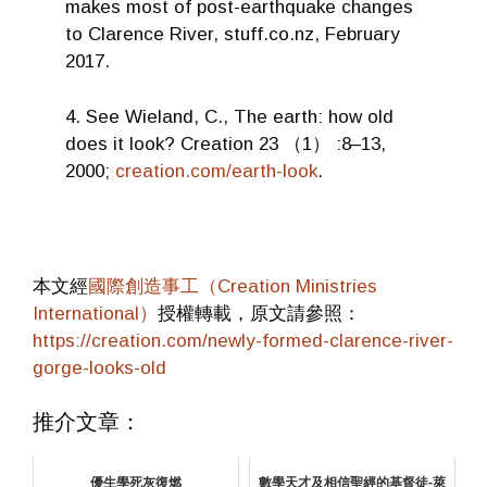
makes most of post-earthquake changes
to Clarence River, stuff.co.nz, February
2017.
4. See Wieland, C., The earth: how old
does it look? Creation 23 （1） :8–13,
2000;
creation.com/earth-look
.
本文經
國際創造事工（Creation Ministries
International）
授權轉載，原文請參照：
https://creation.com/newly-formed-clarence-river-
gorge-looks-old
推介文章：
優生學死灰復燃
數學天才及相信聖經的基督徒-萊