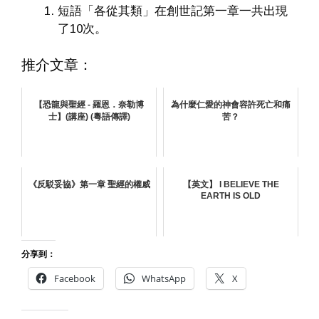
短語「各從其類」在創世記第一章一共出現
了10次。
推介文章：
【恐龍與聖經 - 羅恩．奈勒博
為什麼仁愛的神會容許死亡和痛
士】(講座) (粵語傳譯)
苦？
《反駁妥協》第一章 聖經的權威
【英文】 I BELIEVE THE
EARTH IS OLD
分享到：
Facebook
WhatsApp
X