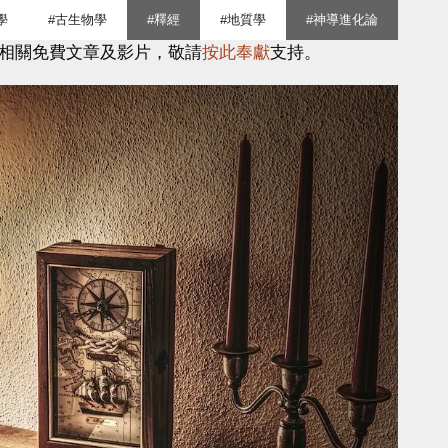
學
#古生物學
#釋經
#地質學
#神導進化論
相關免費文章及影片，敬請
按此奉獻
支持。