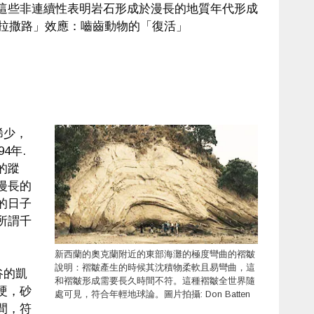
這些非連續性表明岩石形成於漫長的地質年代形成
「拉撒路」效應：嚙齒動物的「復活」
稀少，
4年.
的蹤
漫長的
的日子
所謂千
新西蘭的奧克蘭附近的東部海灘的極度彎曲的褶皺
說明：褶皺產生的時候其沈積物柔軟且易彎曲，這
谷的凱
和褶皺形成需要長久時間不符。這種褶皺全世界隨
硬，砂
處可見，符合年輕地球論。圖片拍攝: Don Batten
間，符