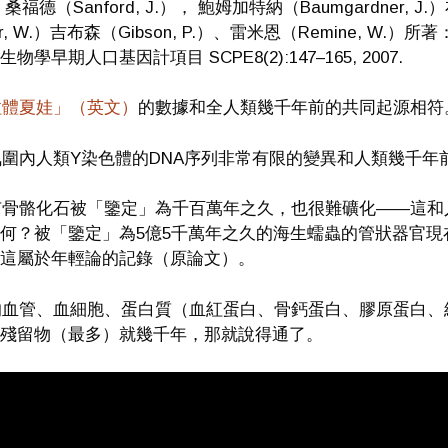
桑福德（Sanford, J.）， 鮑姆加特納（Baumgardner, J
er, W.）吉布森（Gibson, P.）、雷米恩（Remine, W.）所
物學早期人口基因計項目 SCPE8(2):147–165, 2007.
粒體夏娃」（英文）
的數據和全人類幾千年前的共同起源相符
界氛圍內人類Y染色體的DNA序列非常有限的變異和人類幾千
算有骨骼化石被「鑒定」為千百萬年之久，也很難礦化——這
何？被「鑒定」為5億5千萬年之久的海生蠕蟲的管狀器官
這屬於年輕論的記錄（原論文）。
龍的血管、血細胞、蛋白質（血紅蛋白、骨鈣蛋白、膠原蛋白、組
殘留物（最多）就幾千年，那就說得通了。