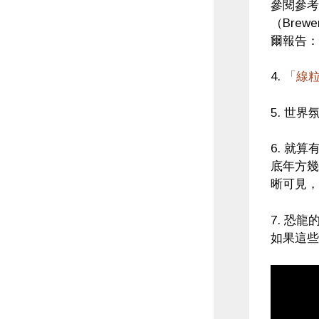
參閱參考 
（Brew
爾報告：生
4.
「線
5. 世
6. 就
底年方幾
晰可見，
7. 恐
如果這些