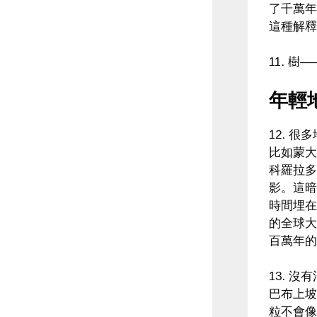
了千萬年
這種解釋
11. 
年輕
12. 
比如蒙大拿
科羅拉多
影。這暗
時間埋在
的全球大
百萬年的
13. 
巴布上坡
粒不會像