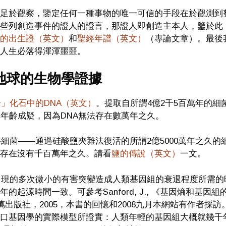
足於觀察，鑒定任何一種事物的唯一可信的手段在於觀測到
些列創造事件的證人的證言，那證人即創造主本人，鑒於此
的出生證（英文）
和
聖經年譜（英文）
（專論文章）。最後
人生必落得渾渾噩噩。
地球的生物學證據
」化石中的DNA（英文）
。提取自所謂4億2千5百萬年的細
其年齡成疑，因為DNA無法存在數萬年之久。
撒路細菌——通過硅酸鹽夾雜法復活的所謂2億5000萬年之久的
存在沒有千百萬年之久。請看
鹽的傳說（英文）
一文。
代出現的多次微小的有害突變造成人類基因組的衰退程度所需的
年的起源時間一致。可參考Sanford, J., 《基因熵和基因組
伊萬出版社，2005，本書的回憶和2008九月本網站有作者採訪
口基因學的實際模型所證實：人類年輕的基因組大概就幾千