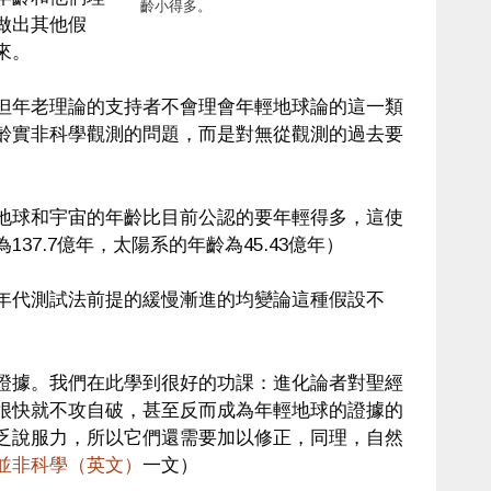
齡小得多。
做出其他假
來。
但年老理論的支持者不會理會年輕地球論的這一類
齡實非科學觀測的問題，而是對無從觀測的過去要
地球和宇宙的年齡比目前公認的要年輕得多，這使
7.7億年，太陽系的年齡為45.43億年）
年代測試法前提的緩慢漸進的均變論這種假設不
證據。我們在此學到很好的功課：進化論者對聖經
很快就不攻自破，甚至反而成為年輕地球的證據的
乏說服力，所以它們還需要加以修正，同理，自然
並非科學（英文）
一文）