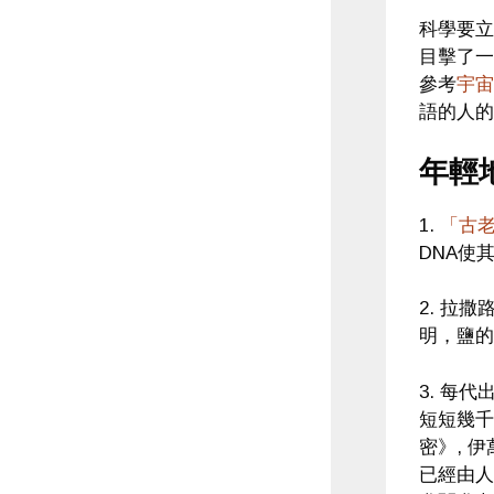
科學要立
目擊了一
參考
宇宙
語的人的
年輕
1.
「古老
DNA使
2. 拉
明，鹽的
3. 每
短短幾千
密》, 
已經由人