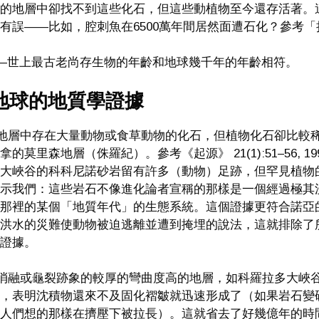
的地層中卻找不到這些化石，但這些動植物至今還存活著。
有誤——比如，腔刺魚在6500萬年間居然面遭石化？參考
樹——世上最古老尚存生物的年齡和地球幾千年的年齡相符。
地球的地質學證據
很多地層中存在大量動物或食草動物的化石，但植物化石卻比較
的莫里森地層（侏羅紀）。參考《起源》 21(1):51–56, 199
大峽谷的科科尼諾砂岩留有許多（動物）足跡，但罕見植物
示我們：這些岩石不像進化論者宣稱的那樣是一個經過極其
那裡的某個「地質年代」的生態系統。這個證據更符合諾亞
洪水的災難使動物被迫逃離並遭到掩埋的說法，這就排除了
證據。
沒有消融或龜裂跡象的較厚的彎曲度高的地層，如科羅拉多大峽
，表明沈積物還來不及固化褶皺就迅速形成了（如果岩石變
人們想的那樣在擠壓下被拉長）。這就省去了好幾億年的時