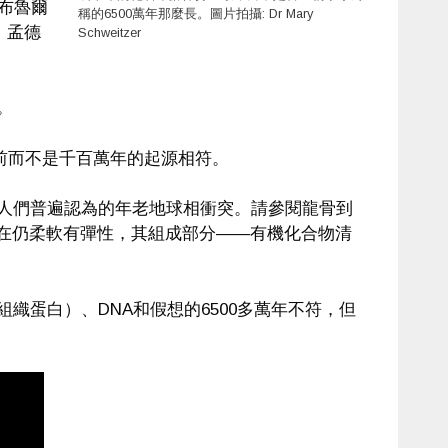
.）布魯爾
稱的6500萬年那麼長。圖片拍攝: Dr Mary
著：孟德
Schweitzer
。
年前而不是千百萬年的起源相符。
和人們普遍認為的年老地球相衝突。請參閱龍骨到
現在仍柔軟有彈性，其組成部分——有機化合物清
織蛋白）、DNA和假想的6500多萬年不符，但