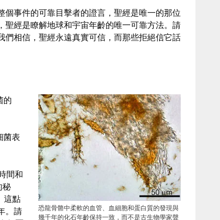
整個事件的可靠目擊者的證言，聖經是唯一的那位
，聖經是瞭解地球和宇宙年齡的唯一可靠方法。請
我們相信，聖經永遠真實可信，而那些拒絕信它話
菌的
細菌表
時間和
的秘
。這點
恐龍骨骼中柔軟的血管、血細胞和蛋白質的發現與
年。請
幾千年的化石年齡保持一致，而不是古生物學家聲