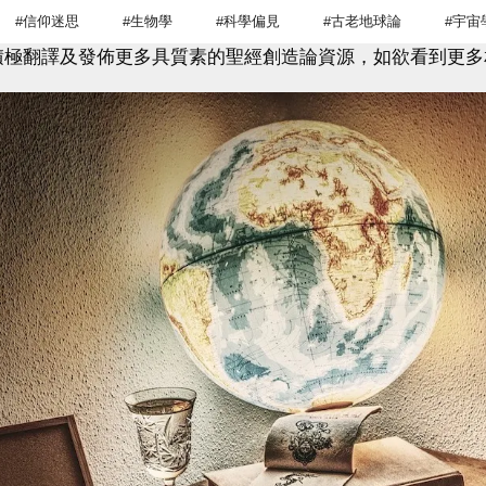
#信仰迷思
#生物學
#科學偏見
#古老地球論
#宇宙
積極翻譯及發佈更多具質素的聖經創造論資源，如欲看到更多