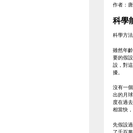
作者：唐．
科學
科學方法
雖然年齡
要的假設
設，對這
擾。
沒有一個
出的月球
度在過去
相當快，
先假設過
了千百萬