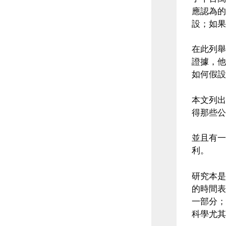
應認為的
設；如果
在此列舉
證據，他
如何假設
本文列出
得那些公
並且有一
利。
研究本是
的時間表
一部分；
科學尤其