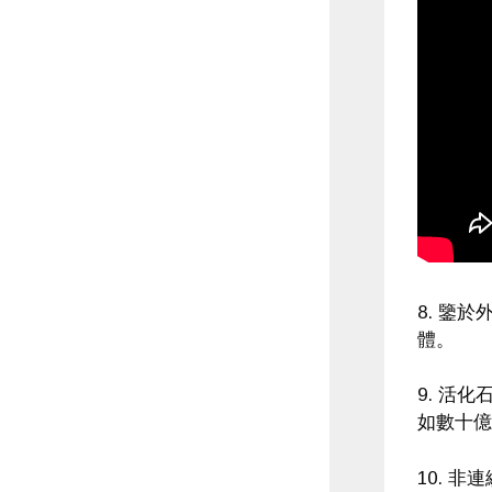
8. 鑒
體。
9. 活
如數十億
10. 