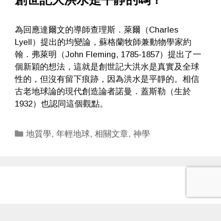
為回應達爾文的導師查理斯．萊爾（Charles
Lyell）提出的均變論，蘇格蘭牧師兼動物學家約
翰．弗萊明（John Fleming, 1785-1857）提出了一
個新穎的想法，這就是創世記大洪水是真實及全球
性的，但沒有留下痕跡，因為洪水是平靜的。相信
古老地球論的現代創造論者諾曼．蓋斯勒（生於
1932）也認同這個觀點。
Categories
地質學
,
年輕地球
,
相關文章
,
神學