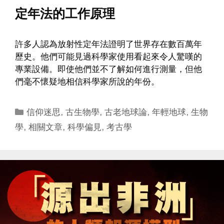
定年法的工作原理
許多人認為放射性定年法證明了世界存在數百萬年
歷史。他們可能見過科學家使用看起來令人驚嘆的
專業設備。即使他們並不了解如何進行測量，但他
們毫不懷疑地相信科學家所說的年份。
Categories
信仰迷思
,
古生物學
,
古老地球論
,
年輕地球
,
生物
學
,
相關文章
,
科學偏見
,
考古學