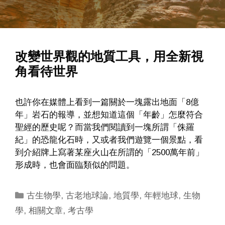
改變世界觀的地質工具，用全新視
角看待世界
也許你在媒體上看到一篇關於一塊露出地面「8億
年」岩石的報導，並想知道這個「年齡」怎麼符合
聖經的歷史呢？而當我們閱讀到一塊所謂「侏羅
紀」的恐龍化石時，又或者我們遊覽一個景點，看
到介紹牌上寫著某座火山在所謂的「2500萬年前」
形成時，也會面臨類似的問題。
Categories
古生物學
,
古老地球論
,
地質學
,
年輕地球
,
生物
學
,
相關文章
,
考古學