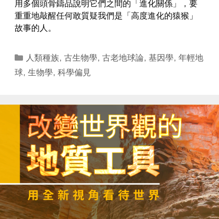
用多個頭骨鑄品說明它們之間的「進化關係」，要
重重地敲醒任何敢質疑我們是「高度進化的猿猴」
故事的人。
Categories
人類種族
,
古生物學
,
古老地球論
,
基因學
,
年輕地
球
,
生物學
,
科學偏見