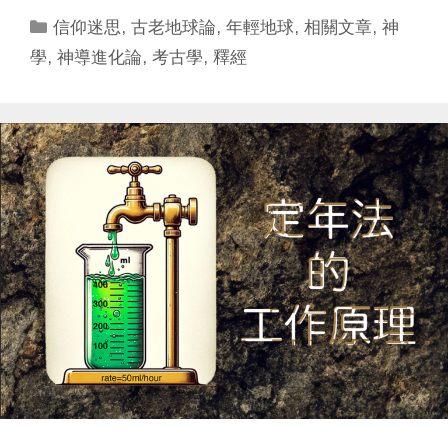
Categories
信仰迷思
,
古老地球論
,
年輕地球
,
相關文章
,
神
學
,
神導進化論
,
考古學
,
釋經