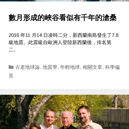
數月形成的峽谷看似有千年的滄桑
2016 年11 月14 日凌時二分，新西蘭南島發生了7.8
級地震。此震級自歐洲人登陸新西蘭後，排名第
二。
Categories
古老地球論
,
地質學
,
年輕地球
,
相關文章
,
科學偏
見