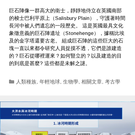
巨石陣像一群高大的衛士，靜靜地侍立在英國南部
的梭士巴利平原上（Salisbury Plain），守護著時間
長河中被人們遺忘的一段歷史。 這是英國最具文化
象徵意義的巨石陣遺址（Stonehenge），據稱比埃
及的金字塔還要古老。 組成巨石陣的這些巨大的石
塊一直以來都令研究人員捉摸不透，它們是誰建造
的？巨石從哪裡運來？如何豎立的？以及建造的目
的到底是甚麼? 這些都是未解之謎。
Categories
人類種族
,
年輕地球
,
生物學
,
相關文章
,
考古學