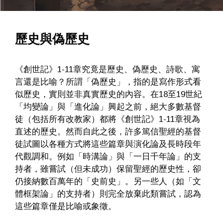
歷史與偽歷史
《創世記》1-11章究竟是歷史、偽歷史、詩歌、寓
言還是比喻？所謂「偽歷史」，指的是寫作形式看
似歷史，實則並非真實歷史的內容。在18至19世紀
「均變論」與「進化論」興起之前，絕大多數基督
徒（包括所有改教家）都將《創世記》1-11章視為
直述的歷史。然而自此之後，許多篤信聖經的基督
徒試圖以各種方式將這些篇章與演化論及長時段年
代觀調和。例如「時溝論」與「一日千年論」的支
持者，雖嘗試（但未成功）保留聖經的歷史性，卻
仍接納數百萬年的「史前史」。另一些人（如「文
體框架論」的支持者）則完全放棄此類嘗試，認為
這些篇章僅是比喻或象徵。