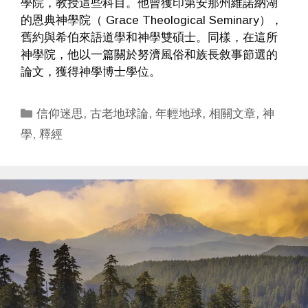
學院，教授這些科目。他曾獲印第安那州維諾納湖
的恩典神學院（ Grace Theological Seminary），
舊約與希伯來語道學和神學雙碩士。同樣，在這所
神學院，他以一篇關於努濟風俗和族長敘事節選的
論文，獲得神學博士學位。
Categories
信仰迷思
,
古老地球論
,
年輕地球
,
相關文章
,
神
學
,
釋經