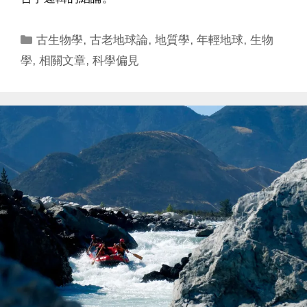
Categories
古生物學
,
古老地球論
,
地質學
,
年輕地球
,
生物
學
,
相關文章
,
科學偏見