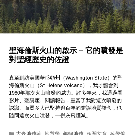
聖海倫斯火山的啟示 – 它的噴發是
對聖經歷史的佐證
直至到訪美國華盛頓州（Washington State）的聖
海倫斯火山（St Helens volcano），我才體會到
1980年那次火山噴發的威力。許多年來，我通過看
影片、聽講座、閱讀報告，豐富了我對這次噴發的
認識。而眾多人已堅持逾百年的錯誤地質觀念，也
隨同這次火山噴發，一併灰飛煙滅。
Categories
古老地球論
,
地質學
,
年輕地球
,
相關文章
,
科學偏