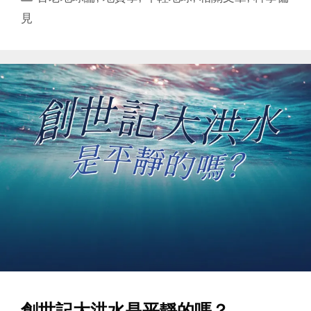
見
創世記大洪水是平靜的嗎？