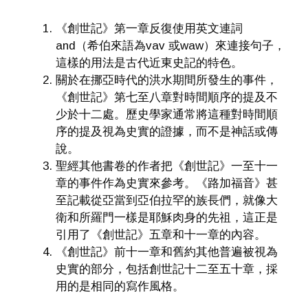
《創世記》第一章反復使用英文連詞
and（希伯來語為vav 或waw）來連接句子，
這樣的用法是古代近東史記的特色。
關於在挪亞時代的洪水期間所發生的事件，
《創世記》第七至八章對時間順序的提及不
少於十二處。歷史學家通常將這種對時間順
序的提及視為史實的證據，而不是神話或傳
說。
聖經其他書卷的作者把《創世記》一至十一
章的事件作為史實來參考。《路加福音》甚
至記載從亞當到亞伯拉罕的族長們，就像大
衛和所羅門一樣是耶穌肉身的先祖，這正是
引用了《創世記》五章和十一章的內容。
《創世記》前十一章和舊約其他普遍被視為
史實的部分，包括創世記十二至五十章，採
用的是相同的寫作風格。