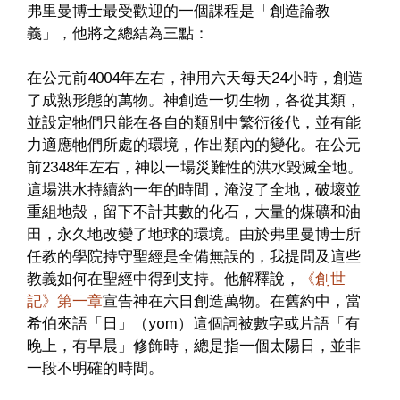
弗里曼博士最受歡迎的一個課程是「創造論教
義」，他將之總結為三點：
在公元前4004年左右，神用六天每天24小時，創造
了成熟形態的萬物。神創造一切生物，各從其類，
並設定牠們只能在各自的類別中繁衍後代，並有能
力適應牠們所處的環境，作出類內的變化。在公元
前2348年左右，神以一場災難性的洪水毀滅全地。
這場洪水持續約一年的時間，淹沒了全地，破壞並
重組地殼，留下不計其數的化石，大量的煤礦和油
田，永久地改變了地球的環境。由於弗里曼博士所
任教的學院持守聖經是全備無誤的，我提問及這些
教義如何在聖經中得到支持。他解釋說，
《創世
記》第一章
宣告神在六日創造萬物。在舊約中，當
希伯來語「日」（yom）這個詞被數字或片語「有
晚上，有早晨」修飾時，總是指一個太陽日，並非
一段不明確的時間。