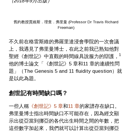
（2018年9月出版）
舊約教授賈維斯．理查．弗里曼 (Professor Dr Travis Richard
Freeman)
不久前在格雷斯維的弗羅里達浸會學院的一次會議
上，我遇見了弗里曼博士，在此之前我已熟知他對
1
聖經《創世記》中直觀的時間線具說服力的辯護，
他的博士論文「《創世記》5 章和11 章的連續性問
題」（The Genesis 5 and 11 fluidity question）就
是以此為題。
創世記有時間缺口嗎？
一些人稱
《創世記》5 章
和
11 章
的家譜存在缺口。
弗里曼博士指出時間缺口不可能存在，因為經文顯
示出從亞當到挪亞的各代出生時間之間的年數，把
這些數字加起來，我們就可以計算出從亞當到挪亞