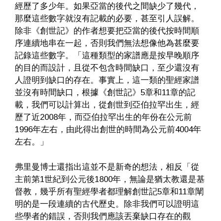
經歷了多少年。如果亞當的後代之間缺少了幾代，
那麼這些數字就沒有記載的必要，甚至引人誤解。
除非《創世記》的作者想要把亞當的後代按時間順
序連續地串在一起，否則我們無法想像他為甚麼要
記錄這些數字。「這種類型的家譜應是按早晚順序
的目的而設計，且從不包含時間缺口，至少還沒有
人證明到缺口的存在。事實上，這一類的聖經家譜
並沒有時間缺口，根據《創世記》5章和11章的記
載，我們可以計算出，從創世到亞伯拉罕出生，經
歷了近2008年，而亞伯拉罕出生的年份在公元前
1996年左右，由此得出創世的時間為公元前4004年
左右。」
弗里曼博士還指出這並不是新奇的想法，相反「從
主前第1世紀到公元後1800年，無論是猶太教還是基
督教，幾乎所有聖經學者都理解創世記5章和11章闡
明的是一段連續的古代歷史。除非我們可以證明這
些學者的錯誤，否則我們應該丟棄缺口存在的觀