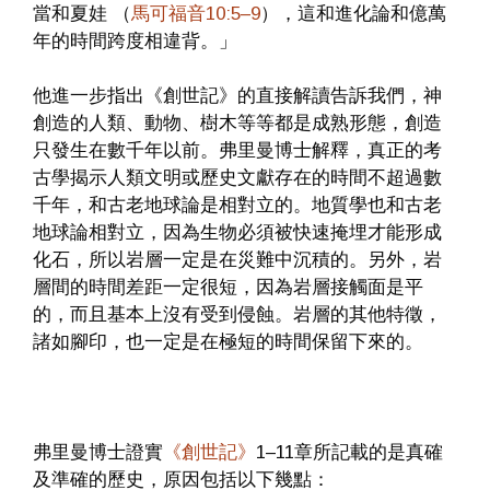
當和夏娃 （
馬可福音10:5–9
），這和進化論和億萬
年的時間跨度相違背。」
他進一步指出《創世記》的直接解讀告訴我們，神
創造的人類、動物、樹木等等都是成熟形態，創造
只發生在數千年以前。弗里曼博士解釋，真正的考
古學揭示人類文明或歷史文獻存在的時間不超過數
千年，和古老地球論是相對立的。地質學也和古老
地球論相對立，因為生物必須被快速掩埋才能形成
化石，所以岩層一定是在災難中沉積的。另外，岩
層間的時間差距一定很短，因為岩層接觸面是平
的，而且基本上沒有受到侵蝕。岩層的其他特徵，
諸如腳印，也一定是在極短的時間保留下來的。
弗里曼博士證實
《創世記》
1–11章所記載的是真確
及準確的歷史，原因包括以下幾點：