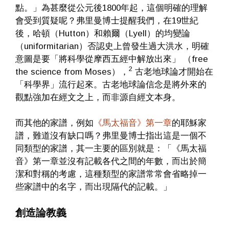
點。」為甚麼從公元後1800年起，這個明確的理解
會受到質疑呢？弗里曼博士提醒我們，在19世紀
後，哈頓（Hutton）和賴爾（Lyell）的均變論
（uniformitarian）否認史上曾發生過大洪水，明確
意圖是要「將科學從摩西五經中解放出來」 （free
2
the science from Moses），
古老地球論才開始在
「科學界」流行起來。古老地球論信念是將外來的
觀點強加在經文之上，而非源自經文本身。
而其他的家譜，例如
《馬太福音》第一章
的耶穌家
譜，難道沒有缺口嗎？弗里曼博士指出這是一個不
同類型的家譜，其一主要的區別就是：「《馬太福
音》第一章並沒有記載各代之間的年數，而出於簡
潔和對稱的考慮，這種類型的家譜常常會省略掉一
些家譜中的名字，而出現隔代的記載。」
創造論教義