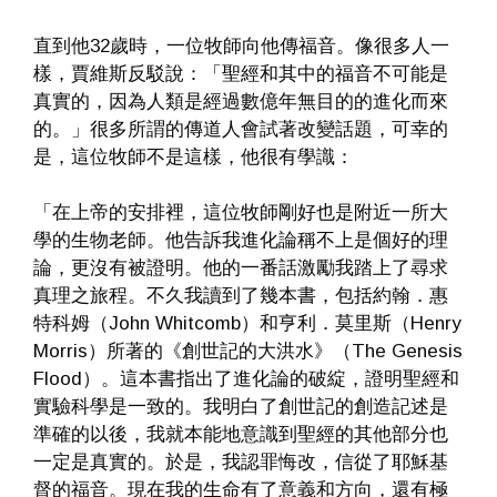
直到他32歲時，一位牧師向他傳福音。像很多人一
樣，賈維斯反駁說：「聖經和其中的福音不可能是
真實的，因為人類是經過數億年無目的的進化而來
的。」很多所謂的傳道人會試著改變話題，可幸的
是，這位牧師不是這樣，他很有學識：
「在上帝的安排裡，這位牧師剛好也是附近一所大
學的生物老師。他告訴我進化論稱不上是個好的理
論，更沒有被證明。他的一番話激勵我踏上了尋求
真理之旅程。不久我讀到了幾本書，包括約翰．惠
特科姆（John Whitcomb）和亨利．莫里斯（Henry
Morris）所著的《創世記的大洪水》（The Genesis
Flood）。這本書指出了進化論的破綻，證明聖經和
實驗科學是一致的。我明白了創世記的創造記述是
準確的以後，我就本能地意識到聖經的其他部分也
一定是真實的。於是，我認罪悔改，信從了耶穌基
督的福音。現在我的生命有了意義和方向，還有極