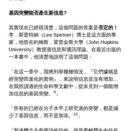
基因突變能否產生新信息
?
其實現在已經很清楚，這個問題的答案是
否定的！
李．斯普特納（Lee Spetner）博士是這方面的專
家，他曾在約翰斯．霍普金斯大學（John Hopkins
University）教授過信息和通訊理論。在最近出版的
一本書中，他清楚地說明了這個問題：
「在這一章中，我將列舉幾種情況，『它們據稱是
經突變而進化的實例』，來說明信息並沒有增加…
在我所讀過的生命科學文獻中，從未見到一個能增
9
加信息的基因突變。
」
「所有的已經在分子水平上研究過的突變，都是減
10
少了基因信息，而不是加添。
」
「新達爾文主義學說的目的，就是要解釋生命信息