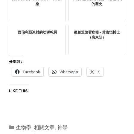
桑
的歷史
西伯利亞冰封的幼獅乾屍
從創造論看病毒 - 黃逸恒博士
（廣東話）
分享到：
Facebook
WhatsApp
X
LIKE THIS:
Categories
生物學
,
相關文章
,
神學