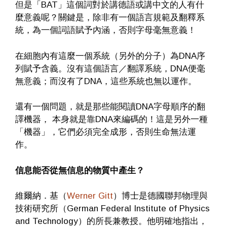
但是「BAT」這個詞對於講德語或講中文的人有什
麼意義呢？關鍵是，除非有一個語言規範及翻釋系
統，為一個詞語賦予內涵，否則字母毫無意義！
在細胞內有這麼一個系統（另外的分子）為DNA序
列賦予含義。沒有這個語言／翻譯系統，DNA便毫
無意義；而沒有了DNA，這些系統也無以運作。
還有一個問題，就是那些能閱讀DNA字母順序的翻
譯機器， 本身就是靠DNA來編碼的！這是另外一種
「機器」，它們必須完全成形，否則生命無法運
作。
信息能否從無信息的物質中產生？
維爾納．基（
Werner Gitt
）博士是德國聯邦物理與
技術研究所（German Federal Institute of Physics
and Technology）的所長兼教授。他明確地指出，