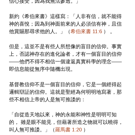
信心接受，因為我無法參透。」
新約《希伯來書》這樣寫：「人非有信，就不能得
神的喜悅；因為到神面前來的人必須信有神，且信
他賞賜那尋求他的人。」（
希伯來書 11:6
） 。
但是，這並不是有些人所想像的盲目的信仰。事實
上，否認神存在的進化論者，才有一個盲目的信仰
——他們不得不相信一個違返真實科學的理念——
即信息能從無序中隨機出現。
基督教信仰不是一個盲目的信仰，它是一個經得起
邏輯辯証的信仰。這就是聖經為何明明地寫著，那
些不相信上帝的人是無可推諉的：
「自從造天地以來，神的永能和神性是明明可知
的， 雖是眼不能見，但藉著所造之物就可以曉得，
叫人無可推諉。」（
羅馬書 1:20
）