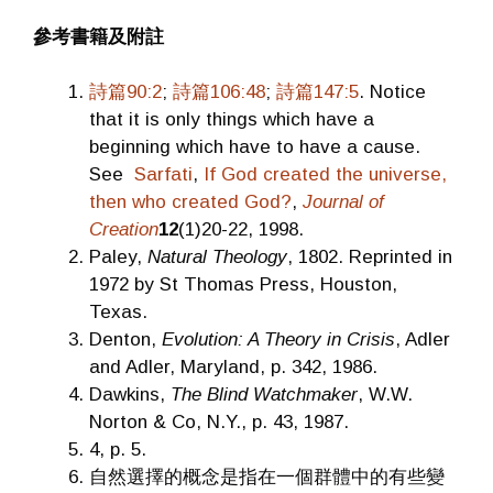
參考書籍及附註
詩篇90:2
;
詩篇106:48
;
詩篇147:5
. Notice
that it is only things which have a
beginning which have to have a cause.
See
Sarfati
,
If God created the universe,
then who created God?
,
Journal of
Creation
12
(1)20-22, 1998.
Paley,
Natural Theology
, 1802. Reprinted in
1972 by St Thomas Press, Houston,
Texas.
Denton,
Evolution: A Theory in Crisis
, Adler
and Adler, Maryland, p. 342, 1986.
Dawkins,
The Blind Watchmaker
, W.W.
Norton & Co, N.Y., p. 43, 1987.
4, p. 5.
自然選擇的概念是指在一個群體中的有些變