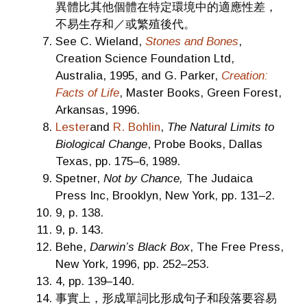
異體比其他個體在特定環境中的適應性差，
不易生存和／或繁殖後代。
See C. Wieland,
Stones and Bones
,
Creation Science Foundation Ltd,
Australia, 1995, and G. Parker,
Creation:
Facts of Life
, Master Books, Green Forest,
Arkansas, 1996.
Lester
and
R. Bohlin
,
The Natural Limits to
Biological Change
, Probe Books, Dallas
Texas, pp. 175–6, 1989.
Spetner,
Not by Chance,
The Judaica
Press Inc, Brooklyn, New York, pp. 131–2.
9, p. 138.
9, p. 143.
Behe,
Darwin’s Black Box
, The Free Press,
New York, 1996, pp. 252–253.
4, pp. 139–140.
事實上，形成單詞比形成句子和段落要容易